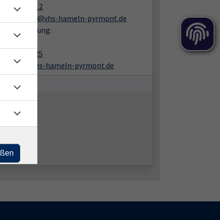
05151 9482 12
schumacher@vhs-hameln-pyrmont.de
liche Beratung:
in Schöpe
05151 9482 25
schoepe@vhs-hameln-pyrmont.de
eßen