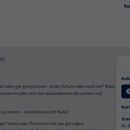
Startseite
Aktuelles
Kursp
Ku
sch
Geb
nt oder gar gesprochen - in der Schule oder noch nie? Wäre
unizieren oder sich mit ausländischen Besuchern auf
Kur
e zu lernen - und diesmal mit Muße!
Star
änger*innen oder Personen mit nur geringen
Mi. 