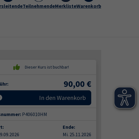
rogramm
rsleitende
vhs Hameln-Pyrmont
Teilnehmende
Merkliste
Warenkorb
Kontakt
Submenu for "vhs Hameln-Py
90,00
€
ühr:
In den Warenkorb
snummer:
P406010HM
t:
Ende:
09.09.2026
Mi. 25.11.2026