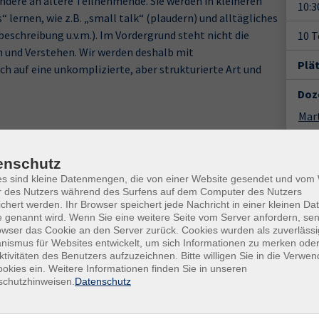
ndere an ältere Teilnehmende. Sie werden in kleineren
10:3
ernen, wie z.B. „small talk“ (plaudern) und alltägliches
schreibung u.v.m.). Im Vordergrund steht nicht die
10 
 und Verstehen. Wir werden deshalb mit
Plä
ch auf eine unkomplizierte, aber strukturierte Art und
Doz
Mar
Gesc
enschutz
Ver
es sind kleine Datenmengen, die von einer Website gesendet und vo
r des Nutzers während des Surfens auf dem Computer des Nutzers
Hame
chert werden. Ihr Browser speichert jede Nachricht in einer kleinen Dat
Seda
 genannt wird. Wenn Sie eine weitere Seite vom Server anfordern, se
317
owser das Cookie an den Server zurück. Cookies wurden als zuverlässi
ismus für Websites entwickelt, um sich Informationen zu merken oder
Rau
Ort / Raum
ktivitäten des Benutzers aufzuzeichnen. Bitte willigen Sie in die Verwe
okies ein. Weitere Informationen finden Sie in unseren
Kon
r
Hameln, vhs-Haus, Sedanstr. 11, R109
schutzhinweisen.
Datenschutz
Frag
r
Hameln, vhs-Haus, Sedanstr. 11, R109
Ank