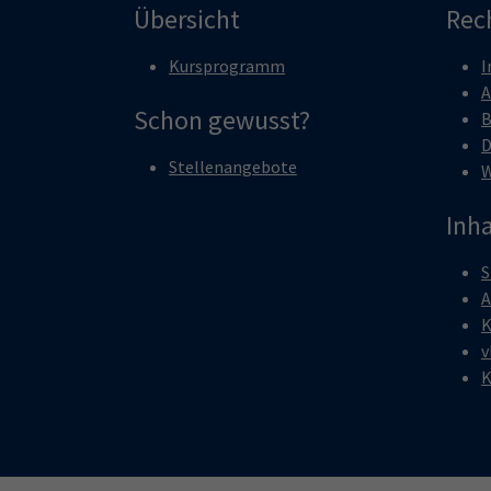
Übersicht
Rec
Kursprogramm
I
A
Schon gewusst?
B
D
Stellenangebote
W
Inha
S
A
K
v
K