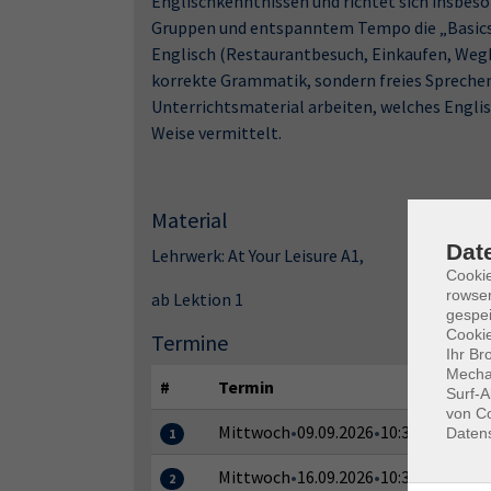
Englischkenntnissen und richtet sich insbeso
Gruppen und entspanntem Tempo die „Basics“ l
Englisch (Restaurantbesuch, Einkaufen, Wegbe
korrekte Grammatik, sondern freies Sprechen
Unterrichtsmaterial arbeiten, welches Englis
Weise vermittelt.
Material
Dat
Lehrwerk: At Your Leisure A1,
Cooki
rowse
ab Lektion 1
gespei
Cookie
Termine
Ihr Br
Mechan
#
Termin
Surf-A
von Co
Mittwoch
•
09.09.2026
•
10:30–12:00 Uh
Daten
1
Mittwoch
•
16.09.2026
•
10:30–12:00 Uh
2