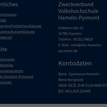
htliches
Zweckverband
Volkshochschule
mpressum
Hameln-Pyrmont
GBs
arrierefreiheitserklärung
Sedanstraße 11
atenschutzerklärung
31785 Hameln
iderruf
Telefon : 05151 94820
E-Mail :
info@vhs-hameln-
lte
pyrmont.de
tartseite
Kontodaten
ktuelles
ursprogramm
Bank : Sparkasse Hameln-
hs Hameln-Pyrmont
Weserbergland
ontakt
IBAN: DE25 2545 0110 0000 07
BIC: NOLADE21SWB