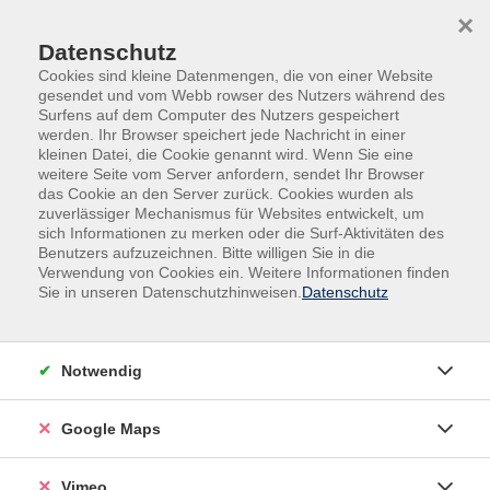
Skip to main content
Skip to page footer
×
Datenschutz
Cookies sind kleine Datenmengen, die von einer Website
gesendet und vom Webb rowser des Nutzers während des
Übersicht unserer Kursleitenden
Surfens auf dem Computer des Nutzers gespeichert
werden. Ihr Browser speichert jede Nachricht in einer
kleinen Datei, die Cookie genannt wird. Wenn Sie eine
weitere Seite vom Server anfordern, sendet Ihr Browser
das Cookie an den Server zurück. Cookies wurden als
Kursleitende A-Z
zuverlässiger Mechanismus für Websites entwickelt, um
sich Informationen zu merken oder die Surf-Aktivitäten des
Martina Frewert-Davis
Benutzers aufzuzeichnen. Bitte willigen Sie in die
Verwendung von Cookies ein. Weitere Informationen finden
Sie in unseren Datenschutzhinweisen.
Datenschutz
Filter
Notwendig
nur buchbare
nur beginnende
Google Maps
Loading...
Kurse (
5
)
Vimeo