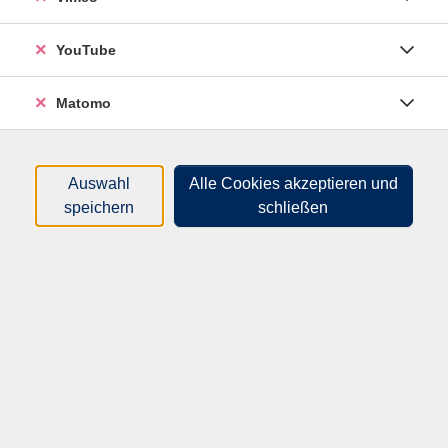
Sortierung
YouTube
Englisch-Grundstufe Starter /
A1
Matomo
- Fortsetzung -
Mi .
17.06.2026
12:00
Uhr
Hameln, vhs-Haus, Sedanstr. 11, R108
Auswahl
Alle Cookies akzeptieren und
speichern
schließen
English for Best Agers! -
Fortsetzung
Englisch lernen mit Muße
Di .
18.08.2026
14:00
Uhr
Hameln, vhs-Haus, Sedanstr. 11, R108
English for Best Agers!