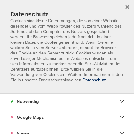
Skip to main content
Skip to page footer
×
Datenschutz
Cookies sind kleine Datenmengen, die von einer Website
gesendet und vom Webb rowser des Nutzers während des
Surfens auf dem Computer des Nutzers gespeichert
werden. Ihr Browser speichert jede Nachricht in einer
Programm
Fremdsprachen
kleinen Datei, die Cookie genannt wird. Wenn Sie eine
Something Special
weitere Seite vom Server anfordern, sendet Ihr Browser
das Cookie an den Server zurück. Cookies wurden als
English Book Club
zuverlässiger Mechanismus für Websites entwickelt, um
sich Informationen zu merken oder die Surf-Aktivitäten des
Welcome to our book club
Benutzers aufzuzeichnen. Bitte willigen Sie in die
Verwendung von Cookies ein. Weitere Informationen finden
Our book club is a space for everyone who loves
Sie in unseren Datenschutzhinweisen.
Datenschutz
literature—whether it’s timeless classics or modern
works. Together, we explore authors such as William
Shakespeare, Charlotte Brontë, Jane Austen, and Lee
Notwendig
Child, as well as many other voices from different
periods and styles. Our main goal is not only to enjoy
Google Maps
great books, but also to improve our English skills in a
supportive and interactive way. We read aloud together
Vimeo