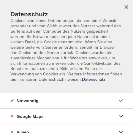
Skip to main content
Skip to page footer
×
Datenschutz
Cookies sind kleine Datenmengen, die von einer Website
gesendet und vom Webb rowser des Nutzers während des
Surfens auf dem Computer des Nutzers gespeichert
werden. Ihr Browser speichert jede Nachricht in einer
Programm
kleinen Datei, die Cookie genannt wird. Wenn Sie eine
Gesellschaft - Pädagogik - Kommunikation -
weitere Seite vom Server anfordern, sendet Ihr Browser
das Cookie an den Server zurück. Cookies wurden als
Umwelt
zuverlässiger Mechanismus für Websites entwickelt, um
Ehrenamt und soziale Fragen
sich Informationen zu merken oder die Surf-Aktivitäten des
Benutzers aufzuzeichnen. Bitte willigen Sie in die
Modulschulung für ehrenamtliche
Verwendung von Cookies ein. Weitere Informationen finden
Betreuer*innen: Die Personensorge
Sie in unseren Datenschutzhinweisen.
Datenschutz
Die vhs Hameln-Pyrmont bietet in Kooperation mit
dem Betreuungsverein Hameln-Pyrmont e.V. eine
Notwendig
Schulungsreihe für ehrenamtliche Betreuer*innen an.
An drei Terminen sollen die wichtigsten Grundlagen
Google Maps
des Betreuungsrechts behandelt werden. Die Module
können auch einzeln besucht werden. Für die Zulassung
als ehrenamtlicher Betreuer ist ab 01.01.2023 der
Vimeo