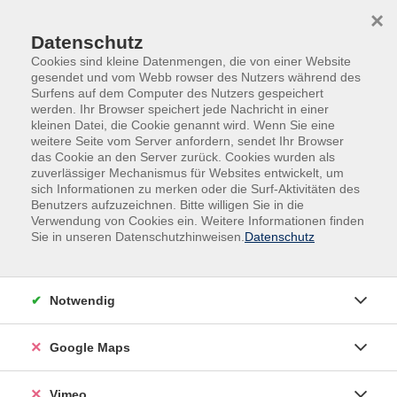
Skip to main content
Skip to page footer
×
Datenschutz
Cookies sind kleine Datenmengen, die von einer Website
gesendet und vom Webb rowser des Nutzers während des
Übersicht unserer Kursleitenden
Surfens auf dem Computer des Nutzers gespeichert
werden. Ihr Browser speichert jede Nachricht in einer
kleinen Datei, die Cookie genannt wird. Wenn Sie eine
weitere Seite vom Server anfordern, sendet Ihr Browser
das Cookie an den Server zurück. Cookies wurden als
Kursleitende A-Z
zuverlässiger Mechanismus für Websites entwickelt, um
sich Informationen zu merken oder die Surf-Aktivitäten des
Martin Bischof
(Geschäftsführer
Benutzers aufzuzeichnen. Bitte willigen Sie in die
Verwendung von Cookies ein. Weitere Informationen finden
Betreuungsverein Hameln-
Sie in unseren Datenschutzhinweisen.
Datenschutz
Pyrmont e.V.)
Notwendig
Filter
Google Maps
nur buchbare
nur beginnende
Vimeo