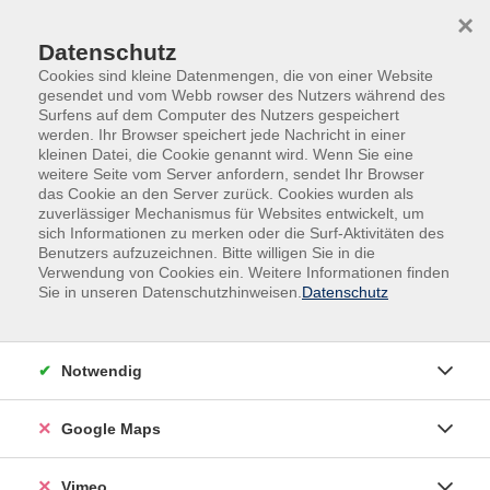
Skip to main content
Skip to page footer
×
Datenschutz
Cookies sind kleine Datenmengen, die von einer Website
gesendet und vom Webb rowser des Nutzers während des
Surfens auf dem Computer des Nutzers gespeichert
werden. Ihr Browser speichert jede Nachricht in einer
Programm
kleinen Datei, die Cookie genannt wird. Wenn Sie eine
Gesellschaft - Pädagogik - Kommunikation -
weitere Seite vom Server anfordern, sendet Ihr Browser
das Cookie an den Server zurück. Cookies wurden als
Umwelt
zuverlässiger Mechanismus für Websites entwickelt, um
Pädagogische Fachkräfte und Mitarbeitende
sich Informationen zu merken oder die Surf-Aktivitäten des
Benutzers aufzuzeichnen. Bitte willigen Sie in die
Bindung trifft Vielfalt
Verwendung von Cookies ein. Weitere Informationen finden
Kulturell geprägte Bindungsmuster,
Sie in unseren Datenschutzhinweisen.
Datenschutz
Erziehungsziele und Familienmodelle
Zielgruppe:
Notwendig
Fachkräfte in Krippe, Kita und Kindertagespflege, die
Familien aus anderen Kulturkreisen auf dem Weg in
Google Maps
ihre Einrichtung verstehen und professionell und
respektvoll begleiten möchten.
Vimeo