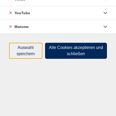
YouTube
Weshalb gehen viele Eltern aus anderen Kulturkreisen
so ganz anders mit ihren Kindern um? Warum sind viele
Matomo
der Eltern erstaunt, dass in Deutschland eine eltern-
begleitete Eingewöhnungszeit üblich ist? Und weshalb
„verwöhnen“ manche Mütter ihre Kinder so
Auswahl
Alle Cookies akzeptieren und
grenzenlos, verhindern Selbstständigkeit, füttern
speichern
schließen
noch ihre Dreijährigen und ziehen ihnen die Schuhe an?
Inhalte:
Diese und ihre weiteren Fragen zum Thema kulturelle
Vielfalt in Bindung, Eingewöhnung, Beziehung und
Familie werden uns in diesem Kurs beschäftigen:
- Bewusstmachen des eigenen kulturellen Weltbilds