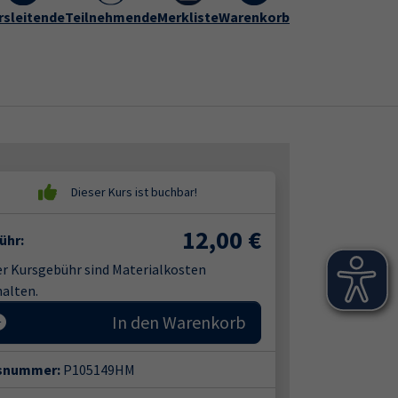
rogramm
rsleitende
vhs Hameln-Pyrmont
Teilnehmende
Merkliste
Warenkorb
Kontakt
Submenu for "vhs Hameln-Py
12,00
€
ühr:
er Kursgebühr sind Materialkosten
alten.
In den Warenkorb
snummer:
P105149HM