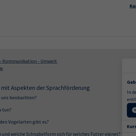
Startseite
Aktuelles
Kursp
Ku
k - Kommunikation - Umwelt
de
Geb
- mit Aspekten der Sprachförderung
In d
ei uns beobachten?
enth
u tun?
en Vogelarten gibt es?
Kur
en und welche Schnabelform sich für welches Futter eignet?