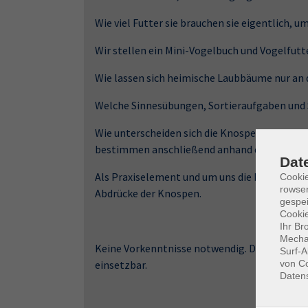
Wie viel Futter sie brauchen sie eigentlich, u
Wir stellen ein Mini-Vogelbuch und Vogelfut
Wie lassen sich heimische Laubbäume nur an
Welche Sinnesübungen, Sortieraufgaben und
Wie unterscheiden sich die Knospen und wora
bestimmen anschließend anhand der Knospen
Dat
Als Praxiselement und um uns die Knospen d
Cooki
rowse
Abdrücke der Knospen.
gespei
Cookie
Ihr Br
Mechan
Keine Vorkenntnisse notwendig. Die Ideen un
Surf-A
von Co
einsetzbar.
Daten