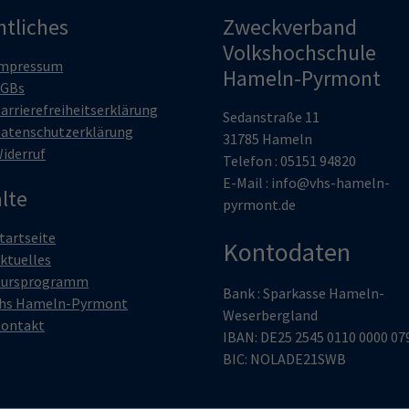
htliches
Zweckverband
Volkshochschule
mpressum
Hameln-Pyrmont
GBs
arrierefreiheitserklärung
Sedanstraße 11
atenschutzerklärung
31785 Hameln
iderruf
Telefon : 05151 94820
E-Mail :
info@vhs-hameln-
lte
pyrmont.de
tartseite
Kontodaten
ktuelles
ursprogramm
Bank : Sparkasse Hameln-
hs Hameln-Pyrmont
Weserbergland
ontakt
IBAN: DE25 2545 0110 0000 07
BIC: NOLADE21SWB