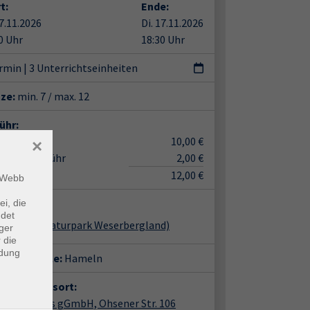
t:
Ende:
17.11.2026
Di. 17.11.2026
0 Uhr
18:30 Uhr
ermin
|
3 Unterrichtseinheiten
tze:
min. 7 / max. 12
ühr:
sgebühr
10,00 €
×
nmittelgebühr
2,00 €
12,00 €
m Webb
ent*in:
ei, die
ndet
 Medicus (Naturpark Weserbergland)
ger
 die
ndung
häftsstelle:
Hameln
anstaltungsort:
ln, Impuls gGmbH, Ohsener Str. 106