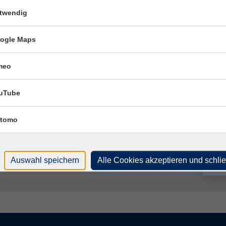
(Ber
twendig
Ohse
 Verpackung
317
ogle Maps
Kon
Frag
 Raum
meo
Mai
n, Impuls gGmbH, Ohsener Str. 106 (Bereich Halle),
uTube
arraum S 14
Fach
n, Impuls gGmbH, Ohsener Str. 106 (Bereich Halle),
tomo
Ral
arraum S 14
n, Impuls gGmbH, Ohsener Str. 106 (Bereich Halle),
Auswahl speichern
Alle Cookies akzeptieren und schli
arraum S 14