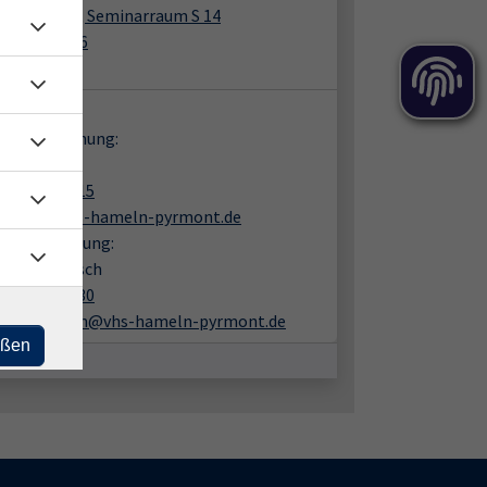
eich Halle), Seminarraum S 14
ner Str. 106
89 Hameln
takt:
en zur Buchung:
ke Ahrens
05151 9482 15
ahrens@vhs-hameln-pyrmont.de
liche Beratung:
f Rothenbusch
05151 9482 30
rothenbusch@vhs-hameln-pyrmont.de
eßen