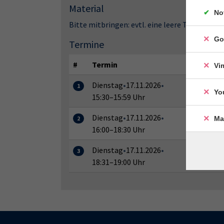
Material
No
Bitte mitbringen: evtl. eine leere Tetrapack
Go
Termine
#
Termin
Ort /
Vi
Dienstag
•
17.11.2026
•
Hamel
1
Yo
15:30–15:59 Uhr
Semin
Dienstag
•
17.11.2026
•
Hamel
Ma
2
16:00–18:30 Uhr
Semin
Dienstag
•
17.11.2026
•
Hamel
3
18:31–19:00 Uhr
Semin