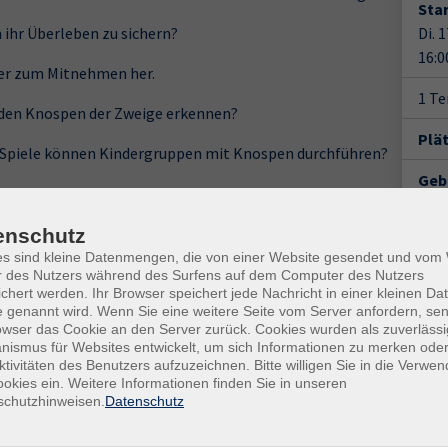
Star
m ihr Überleben zu sichern?
Di. 
16:0
ter zum Mitnehmen her.
1 T
 den Knospen der Zweige erkennen?
Plä
 Spiele können Kindergruppen mit Knospen durchführen?
Geb
n erinnern sie uns? Wir suchen Phantasienamen und
Kur
 die Baumart.
Ler
enschutz
er Baumarten besser merken zu können erstellen wir
es sind kleine Datenmengen, die von einer Website gesendet und vo
r des Nutzers während des Surfens auf dem Computer des Nutzers
Doz
chert werden. Ihr Browser speichert jede Nachricht in einer kleinen Dat
 genannt wird. Wenn Sie eine weitere Seite vom Server anfordern, se
Ute
owser das Cookie an den Server zurück. Cookies wurden als zuverlässi
ismus für Websites entwickelt, um sich Informationen zu merken oder
d Methoden sind sofort in AGs oder im Unterricht
ktivitäten des Benutzers aufzuzeichnen. Bitte willigen Sie in die Verwe
Gesc
okies ein. Weitere Informationen finden Sie in unseren
schutzhinweisen.
Datenschutz
Ver
Hame