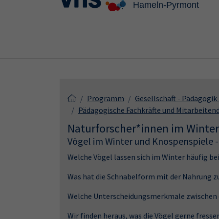
Skip to main content
Skip to page footer
Programm
Gesellschaft - Pädagogi
Pädagogische Fachkräfte und Mitarbeiten
Naturforscher*innen im Winter
Vögel im Winter und Knospenspiele 
Welche Vögel lassen sich im Winter häufig b
Was hat die Schnabelform mit der Nahrung z
Welche Unterscheidungsmerkmale zwischen d
Wir finden heraus, was die Vögel gerne fress