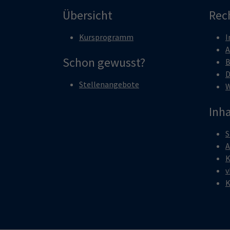
Übersicht
Rec
Kursprogramm
I
A
Schon gewusst?
B
D
Stellenangebote
W
Inha
S
A
K
v
K