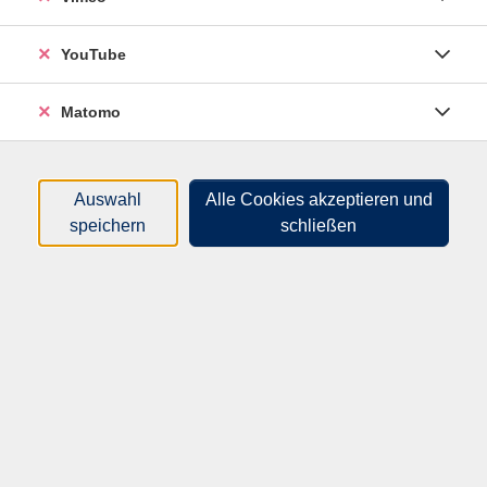
YouTube
Die Kursleitung ist Qigong-Übungsleiter und Tai Chi-
Trainer.
Matomo
Bitte mitbringen: bequeme Kleidung, Getränke
Auswahl
Alle Cookies akzeptieren und
speichern
schließen
72,00
€
Gebühr:
In den Warenkorb