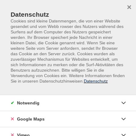
Skip to main content
Skip to page footer
×
Datenschutz
Cookies sind kleine Datenmengen, die von einer Website
gesendet und vom Webb rowser des Nutzers während des
Surfens auf dem Computer des Nutzers gespeichert
werden. Ihr Browser speichert jede Nachricht in einer
Programm
Gesundheit
Entspannung
kleinen Datei, die Cookie genannt wird. Wenn Sie eine
weitere Seite vom Server anfordern, sendet Ihr Browser
Qigong - Die 15 Ausdrucksformen des
das Cookie an den Server zurück. Cookies wurden als
Taiji-Qigong
zuverlässiger Mechanismus für Websites entwickelt, um
sich Informationen zu merken oder die Surf-Aktivitäten des
Die Bewegungen des Tai-Chi-Qigong sind leicht zu
Benutzers aufzuzeichnen. Bitte willigen Sie in die
Verwendung von Cookies ein. Weitere Informationen finden
erlernen, verbessern schon nach kurzer Praxis die
Sie in unseren Datenschutzhinweisen.
Datenschutz
Körperwahrnehmung und steigern das allgemeine
Wohlbefinden. Wissenschaftliche Untersuchungen
haben zudem ergeben, dass sich diese Übungen positiv
Notwendig
bei Rückenschmerzen, Verdauungsbeschwerden,
chronischer Bronchitis, Nervosität und Schlaflosigkeit
Google Maps
auswirken können. Die heilgymnastischen Übungen
sind geeignet für alle Altersgruppen.
Kurs für
Anfänger*innen.
Vimeo