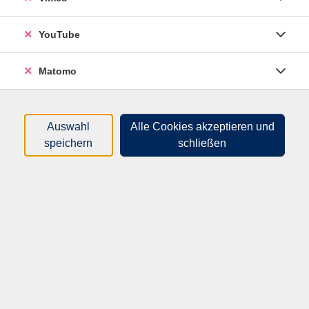
Textbeispiele von Schriftsteller*innen zu Bildern
werden mit einbezogen.
YouTube
Matomo
Auswahl
Alle Cookies akzeptieren und
speichern
schließen
67,50
€
Gebühr:
In den Warenkorb
Kursnummer:
P202051HM
Start:
Ende:
Do. 10.09.2026
Do. 08.10.2026
18:00 Uhr
20:15 Uhr