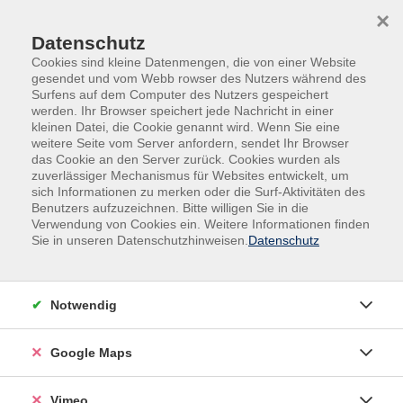
Skip to main content
Skip to page footer
×
Datenschutz
Cookies sind kleine Datenmengen, die von einer Website
gesendet und vom Webb rowser des Nutzers während des
Surfens auf dem Computer des Nutzers gespeichert
werden. Ihr Browser speichert jede Nachricht in einer
Programm
Kultur
Dichten & Schreiben
kleinen Datei, die Cookie genannt wird. Wenn Sie eine
weitere Seite vom Server anfordern, sendet Ihr Browser
Kreatives Schreiben zu Bildern
das Cookie an den Server zurück. Cookies wurden als
zuverlässiger Mechanismus für Websites entwickelt, um
Stellen Sie sich vor:
sich Informationen zu merken oder die Surf-Aktivitäten des
Benutzers aufzuzeichnen. Bitte willigen Sie in die
Hundert Menschen betrachten ein Bild, ein Kunstwerk,
Verwendung von Cookies ein. Weitere Informationen finden
eine Fotografie - und sie schreiben dazu einen Text.
Sie in unseren Datenschutzhinweisen.
Datenschutz
Es entstehen hundert verschiedene Texte. Das ist doch
interessant!
Notwendig
Welche Schwerpunkte zeigen die Texte?
Google Maps
Wie unterscheiden sie sich? Wir werden das erproben
und reflektieren.
Vimeo