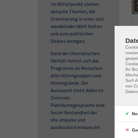
Im Mittelpunkt stehen
aktuelle Themen, die
Orientierung in einer sich
wandelnden Welt bieten
und zum politischen
Dat
Diskurs anregen.
Cooki
rowse
Dank der thematischen
gespei
Vielfalt richtet sich das
Cookie
Programm an Menschen
Ihr Br
Mechan
aller Altersgruppen und
Surf-A
Hintergründe. Der
von Co
Austausch steht dabei im
Daten
Zentrum:
Publikumsgespräche sind
fester Bestandteil der
No
vhs-impulse und
ausdrücklich erwünscht.
Go