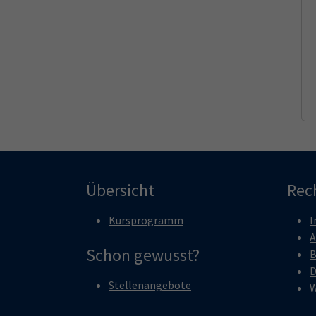
Übersicht
Rec
Kursprogramm
I
A
Schon gewusst?
B
D
Stellenangebote
W