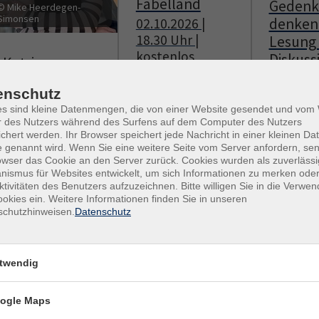
Fabelland
Gedenk
© Mike Heerdegen-
Simonsen
denken 
02.10.2026 |
18.30 Uhr |
Lesung
kostenlos
Diskuss
Katrin
14.10.20
Simonsen: Hot
enschutz
18.30 Uh
Stuff -
es sind kleine Datenmengen, die von einer Website gesendet und vo
kostenl
Wechseljahre-
r des Nutzers während des Surfens auf dem Computer des Nutzers
Wissen to go
chert werden. Ihr Browser speichert jede Nachricht in einer kleinen Dat
 genannt wird. Wenn Sie eine weitere Seite vom Server anfordern, se
15.09.2026 |
owser das Cookie an den Server zurück. Cookies wurden als zuverlässi
18.30 Uhr | VVK
ismus für Websites entwickelt, um sich Informationen zu merken oder
15,- € | AK 17,- €
ktivitäten des Benutzers aufzuzeichnen. Bitte willigen Sie in die Verwe
okies ein. Weitere Informationen finden Sie in unseren
schutzhinweisen.
Datenschutz
twendig
Tickets
anmelden
anmeld
ogle Maps