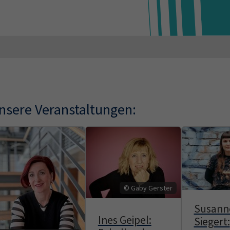
nsere Veranstaltungen:
© Gaby Gerster
Susann
Ines Geipel:
Siegert: