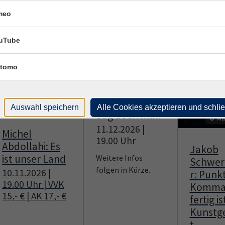
meo
uTube
tomo
© vhs Hameln-Pyrmont
Poetry Slam:
© Henning Baier
Auswahl speichern
Alle Cookies akzeptieren und schli
Sag doch mal!
© Ma
11.12.2026 |
Michel
19.00 Uhr
Abdollahi: Es
Jakob
ist unser Land
Weitere Infos
Schwer
folgen in Kürze.
10.11.2026 |
r: Punk
19.00 Uhr | VVK
Komma 
15,- € | AK 17,- €
fertig is
Kunstg
t