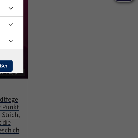
eßen
rvin Ruppert
dtfege
t Punkt
Strich,
t die
eschich