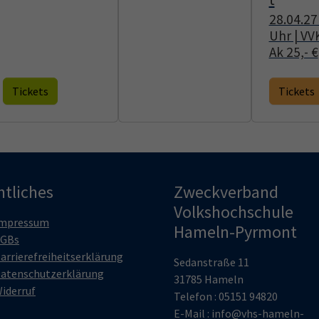
28.04.27 
Uhr | VVK
Ak 25,- €
Tickets
Tickets
htliches
Zweckverband
Volkshochschule
mpressum
Hameln-Pyrmont
GBs
arrierefreiheitserklärung
Sedanstraße 11
atenschutzerklärung
31785 Hameln
iderruf
Telefon : 05151 94820
E-Mail :
info@vhs-hameln-