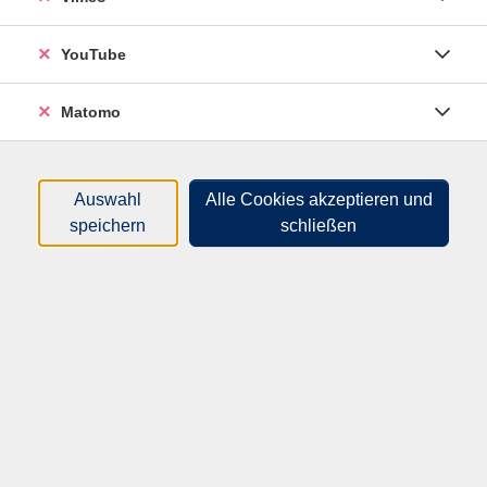
Zeitraum
YouTube
nur buchbare
nur beginnende
Matomo
Loading...
Kurse (
4
)
Auswahl
Alle Cookies akzeptieren und
Sortierung
speichern
schließen
Jassu! Neugriechisch-
Grundstufe 3 / A1 -
Fortsetzung
Di .
18.08.2026
19:15
Uhr
Hameln, vhs Bildungscampus, Ohsener Str.
108, R113