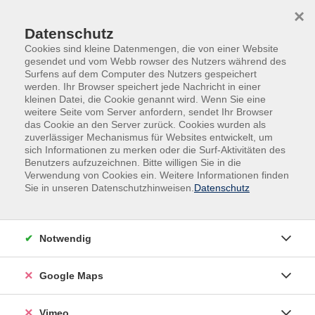
Skip to main content
Skip to page footer
×
Datenschutz
Cookies sind kleine Datenmengen, die von einer Website
gesendet und vom Webb rowser des Nutzers während des
Surfens auf dem Computer des Nutzers gespeichert
werden. Ihr Browser speichert jede Nachricht in einer
Programm
Kultur
Malen - Zeichnen
kleinen Datei, die Cookie genannt wird. Wenn Sie eine
Mixed Media
weitere Seite vom Server anfordern, sendet Ihr Browser
das Cookie an den Server zurück. Cookies wurden als
After Work-Atelier
zuverlässiger Mechanismus für Websites entwickelt, um
sich Informationen zu merken oder die Surf-Aktivitäten des
Offene Kunstabende im KunstRaum
Benutzers aufzuzeichnen. Bitte willigen Sie in die
Lust auf einen kreativen Feierabend? Dann schau doch
Verwendung von Cookies ein. Weitere Informationen finden
Sie in unseren Datenschutzhinweisen.
Datenschutz
mal im KunstRaum vorbei! Mit unserem "After Work"-
Angebot schaffen wir einen Ort für Kreativität und
künstlerischen Austausch unter fachlicher Anleitung.
Notwendig
Jeder unserer kreativen Abende hat ein Thema.
Wechselnde Kursleitungen bieten immer wieder neue
Google Maps
Impulse und begleiten dich einfühlsam und individuell.
Erlaubt ist was gefällt - "crossover" in Material und
Stil weckt Potentiale und wirkt wie ein Vitaminbooster
Vimeo